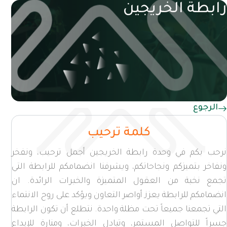
رابطة الخريجين
الرجوع
كلمة ترحيب
نرحب بكم في وحدة رابطة الخريجين أجمل ترحيب، ونفخر
ونفاخر بتميزكم ونجاحاتكم، ويشرفنا انضمامكم للرابطة التي
تجمع نخبة من العقول المتميزة والخبرات الرائدة. ان
انضمامكم للرابطة يعزز أواصر التعاون ويؤكد على روح الانتماء
التي تجمعنا جميعاً تحت مظلة واحدة. نتطلع أن تكون الرابطة
جسراً للتواصل المستمر، وتبادل الخبرات، ومنارة للإبداع